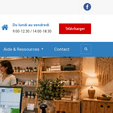
Du lundi au vendredi
Télécharger
9:00-12:30 / 14:00-18:30
Aide & Ressources
Contact
… KinTPV-Prest
… KinTPV-WooC