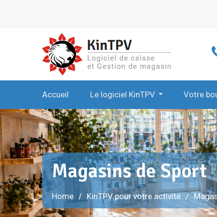
Skip
to
content
Accueil
Le logiciel KinTPV
Votre bo
Magasins de Sport
Home
KinTPV pour votre activité
Magas