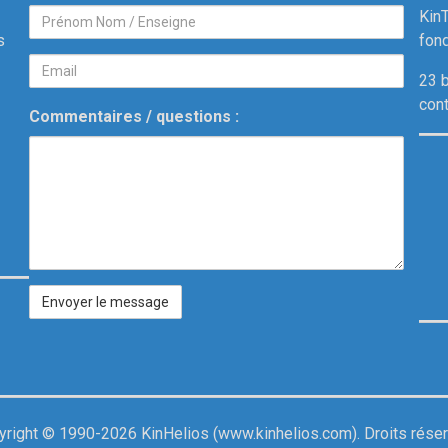
KinT
P
s
fon
r
E
é
23 
m
n
con
Commentaires / questions :
a
o
i
m
l
N
o
m
/
E
n
s
e
i
yright © 1990-2026 KinHelios (
www.kinhelios.com
). Droits rése
g