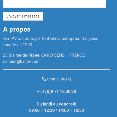
m
/
E
n
A propos
s
e
KinTPV est édité par KinHelios, entreprise française
i
fondée en 1990.
g
23 bis rue de l’épée, 89100 SENS – FRANCE
n
contact@kintpv.com
e
(non surtaxé)
+33
(0)9 71 16 30 30
Du lundi au vendredi
09:00 – 12:30 / 14:00 – 18:30