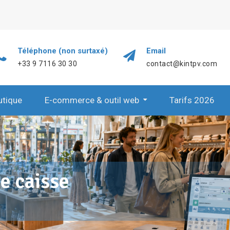
Téléphone (non surtaxé)
Email
+33 9 7116 30 30
contact@kintpv.com
utique
E-commerce & outil web
Tarifs 2026
e caisse