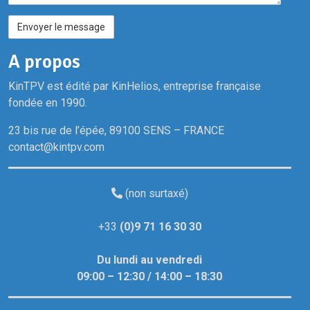
/
E
n
A propos
s
e
KinTPV est édité par KinHelios, entreprise française
i
fondée en 1990.
g
23 bis rue de l’épée, 89100 SENS – FRANCE
n
contact@kintpv.com
e
(non surtaxé)
+33
(0)9 71 16 30 30
Du lundi au vendredi
09:00 – 12:30 / 14:00 – 18:30