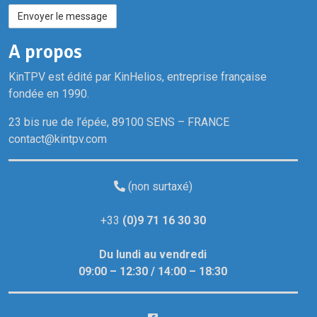
E
n
A propos
s
e
KinTPV est édité par KinHelios, entreprise française
i
fondée en 1990.
g
23 bis rue de l’épée, 89100 SENS – FRANCE
n
contact@kintpv.com
e
(non surtaxé)
+33
(0)9 71 16 30 30
Du lundi au vendredi
09:00 – 12:30 / 14:00 – 18:30